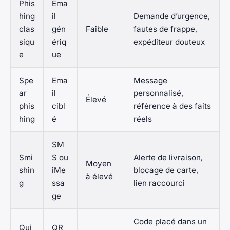
Phis
Ema
hing
il
Demande d’urgence,
clas
gén
Faible
fautes de frappe,
siqu
ériq
expéditeur douteux
e
ue
Spe
Ema
Message
ar
il
personnalisé,
Élevé
phis
cibl
référence à des faits
hing
é
réels
SM
Smi
S ou
Alerte de livraison,
Moyen
shin
iMe
blocage de carte,
à élevé
g
ssa
lien raccourci
ge
Code placé dans un
Qui
QR