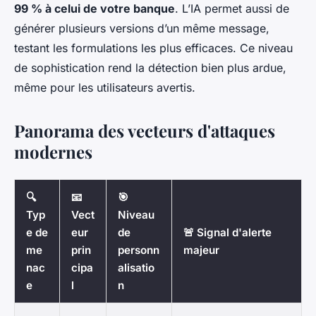
99 % à celui de votre banque
. L’IA permet aussi de
générer plusieurs versions d’un même message,
testant les formulations les plus efficaces. Ce niveau
de sophistication rend la détection bien plus ardue,
même pour les utilisateurs avertis.
Panorama des vecteurs d'attaques
modernes
🔍
📧
🎯
Typ
Vect
Niveau
e de
eur
de
🚨 Signal d'alerte
me
prin
personn
majeur
nac
cipa
alisatio
e
l
n