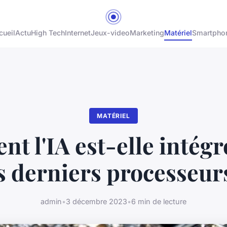
cueil
Actu
High Tech
Internet
Jeux-video
Marketing
Matériel
Smartpho
MATÉRIEL
t l'IA est-elle intégr
s derniers processeur
admin
•
3 décembre 2023
•
6 min de lecture