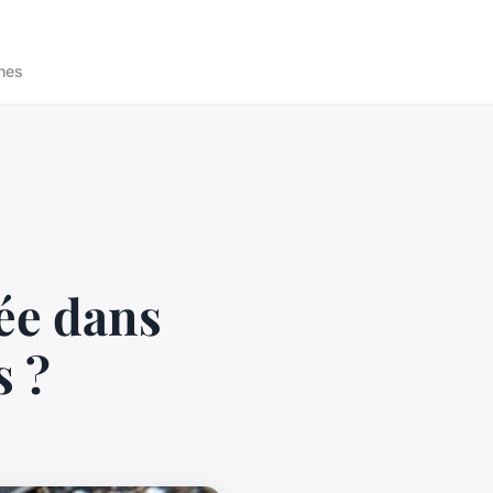
nes
ée dans
s ?