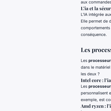
aux commandes de
L’ia et la séc
L’IA intégrée a
Elle permet de d
comportements s
conséquence.
Les process
Les
processeurs
dans le matériel
les deux ?
Intel core : l
Les
processeurs
personnalisent e
exemple, est co
Amd ryzen : l