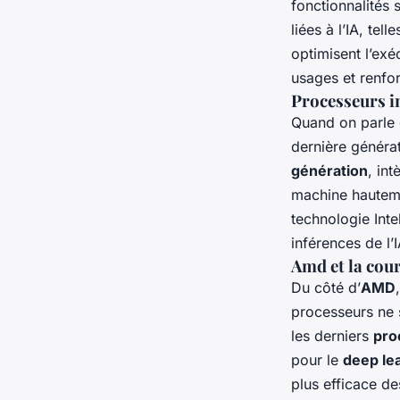
fonctionnalités
liées à l’IA, te
optimisent l’ex
usages et renfor
Processeurs in
Quand on parle 
dernière généra
génération
, in
machine hautemen
technologie Inte
inférences de l’I
Amd et la cou
Du côté d’
AMD
processeurs ne s
les derniers
pro
pour le
deep le
plus efficace d