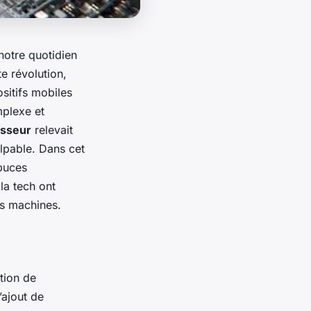
notre quotidien
e révolution,
sitifs mobiles
mplexe et
sseur
relevait
alpable. Dans cet
 puces
la tech ont
os machines.
tion de
’ajout de