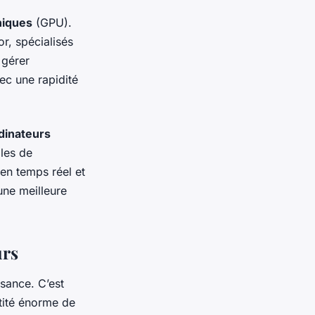
hiques
(GPU).
r, spécialisés
 gérer
vec une rapidité
dinateurs
les de
 en temps réel et
ne meilleure
urs
sance. C’est
ntité énorme de