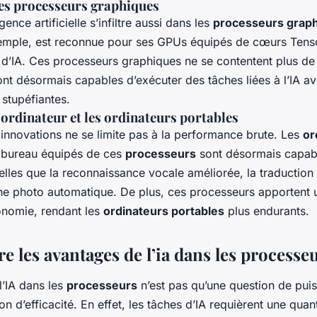
des processeurs graphiques
igence artificielle s’infiltre aussi dans les
processeurs grap
emple, est reconnue pour ses GPUs équipés de cœurs Tenso
s d’IA. Ces processeurs graphiques ne se contentent plus de
 sont désormais capables d’exécuter des tâches liées à l’IA a
 stupéfiantes.
’ordinateur et les ordinateurs portables
 innovations ne se limite pas à la performance brute. Les
or
 bureau équipés de ces
processeurs
sont désormais capab
telles que la reconnaissance vocale améliorée, la traduction
e photo automatique. De plus, ces processeurs apportent u
tonomie, rendant les
ordinateurs portables
plus endurants.
 les avantages de l’ia dans les processe
 l’IA dans les
processeurs
n’est pas qu’une question de puis
on d’efficacité. En effet, les tâches d’IA requièrent une qua