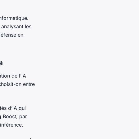
informatique.
 analysant les
défense en
a
tion de l’IA
hoisit-on entre
tés d’IA qui
g Boost, par
inférence.