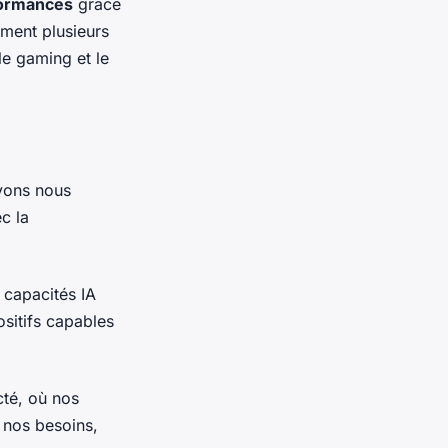
ormances
grâce
ément plusieurs
le gaming et le
uvons nous
c la
 capacités IA
ositifs capables
cté, où nos
 nos besoins,