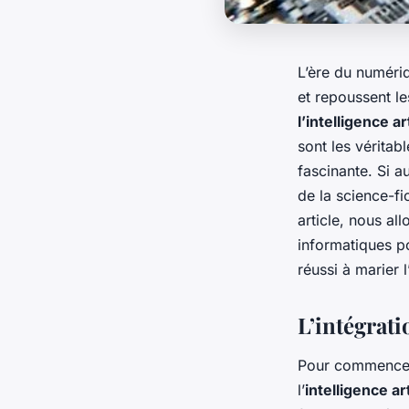
L’ère du numéri
et repoussent le
l’intelligence art
sont les vérita
fascinante. Si a
de la science-fi
article, nous al
informatiques 
réussi à marier 
L’intégrati
Pour commencer,
l’
intelligence art