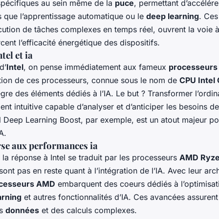
 spécifiques au sein même de la
puce
, permettant d’accélére
lles que l’apprentissage automatique ou le
deep learning
. Ces
écution de tâches complexes en temps réel, ouvrent la voie
cent l’efficacité énergétique des dispositifs.
tel et ia
d’
Intel
, on pense immédiatement aux fameux
processeurs 
tion de ces processeurs, connue sous le nom de
CPU Intel
tègre des éléments dédiés à l’IA. Le but ? Transformer l’ordi
t intuitive capable d’analyser et d’anticiper les besoins de l
l Deep Learning Boost, par exemple, est un atout majeur po
A.
rse aux performances ia
, la réponse à Intel se traduit par les processeurs
AMD Ryz
ont pas en reste quant à l’intégration de l’IA. Avec leur arc
cesseurs AMD
embarquent des coeurs dédiés à l’optimisat
arning
et autres fonctionnalités d’IA. Ces avancées assurent
es
données
et des calculs complexes.