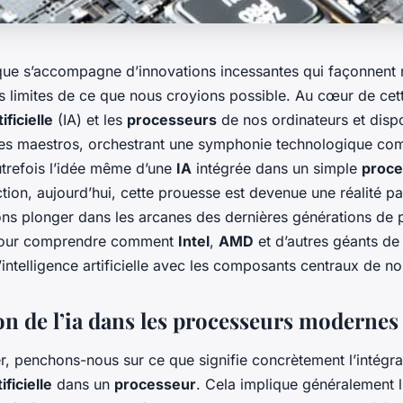
que s’accompagne d’innovations incessantes qui façonnent 
s limites de ce que nous croyions possible. Au cœur de cett
ificielle
(IA) et les
processeurs
de nos ordinateurs et dispo
bles maestros, orchestrant une symphonie technologique co
utrefois l’idée même d’une
IA
intégrée dans un simple
proce
ction, aujourd’hui, cette prouesse est devenue une réalité p
lons plonger dans les arcanes des dernières générations de
pour comprendre comment
Intel
,
AMD
et d’autres géants de 
l’intelligence artificielle avec les composants centraux de n
on de l’ia dans les processeurs modernes
 penchons-nous sur ce que signifie concrètement l’intégra
ificielle
dans un
processeur
. Cela implique généralement l