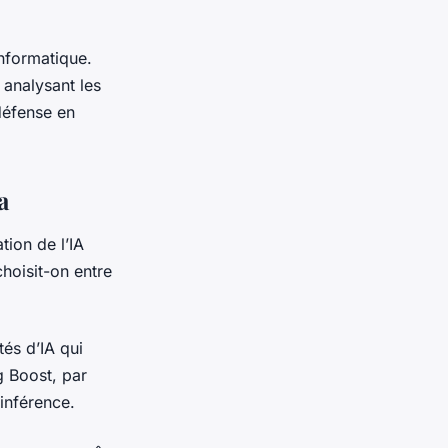
informatique.
 analysant les
défense en
a
tion de l’IA
hoisit-on entre
tés d’IA qui
g Boost, par
inférence.