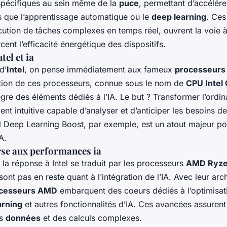
 spécifiques au sein même de la
puce
, permettant d’accélére
lles que l’apprentissage automatique ou le
deep learning
. Ces
écution de tâches complexes en temps réel, ouvrent la voie
cent l’efficacité énergétique des dispositifs.
tel et ia
d’
Intel
, on pense immédiatement aux fameux
processeurs 
tion de ces processeurs, connue sous le nom de
CPU Intel
tègre des éléments dédiés à l’IA. Le but ? Transformer l’ordi
t intuitive capable d’analyser et d’anticiper les besoins de l
l Deep Learning Boost, par exemple, est un atout majeur po
A.
rse aux performances ia
, la réponse à Intel se traduit par les processeurs
AMD Ryz
ont pas en reste quant à l’intégration de l’IA. Avec leur arc
cesseurs AMD
embarquent des coeurs dédiés à l’optimisat
arning
et autres fonctionnalités d’IA. Ces avancées assurent
es
données
et des calculs complexes.