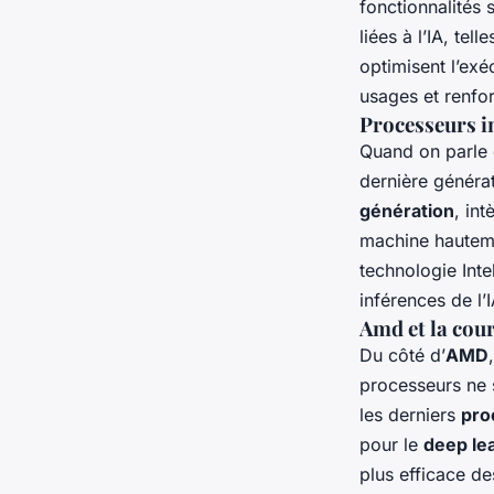
fonctionnalités
liées à l’IA, te
optimisent l’ex
usages et renfor
Processeurs in
Quand on parle 
dernière généra
génération
, in
machine hautemen
technologie Inte
inférences de l’I
Amd et la cou
Du côté d’
AMD
processeurs ne s
les derniers
pro
pour le
deep le
plus efficace d