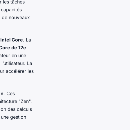
r les tâches
 capacités
 à de nouveaux
Intel Core
. La
 Core de 12e
nateur en une
’utilisateur. La
ur accélérer les
en
. Ces
hitecture "Zen",
ion des calculs
 une gestion