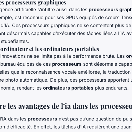
des processeurs graphiques
igence artificielle s’infiltre aussi dans les
processeurs grap
emple, est reconnue pour ses GPUs équipés de cœurs Tenso
s d’IA. Ces processeurs graphiques ne se contentent plus de
 sont désormais capables d’exécuter des tâches liées à l’IA a
 stupéfiantes.
’ordinateur et les ordinateurs portables
 innovations ne se limite pas à la performance brute. Les
or
 bureau équipés de ces
processeurs
sont désormais capab
telles que la reconnaissance vocale améliorée, la traduction
e photo automatique. De plus, ces processeurs apportent u
tonomie, rendant les
ordinateurs portables
plus endurants.
 les avantages de l’ia dans les processe
 l’IA dans les
processeurs
n’est pas qu’une question de puis
on d’efficacité. En effet, les tâches d’IA requièrent une qua