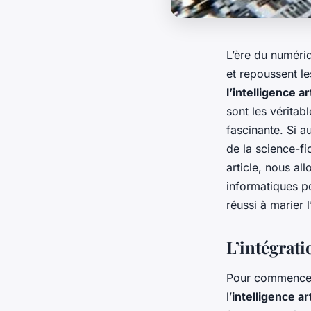
L’ère du numéri
et repoussent le
l’intelligence art
sont les vérita
fascinante. Si a
de la science-fi
article, nous al
informatiques 
réussi à marier 
L’intégrati
Pour commencer,
l’
intelligence art