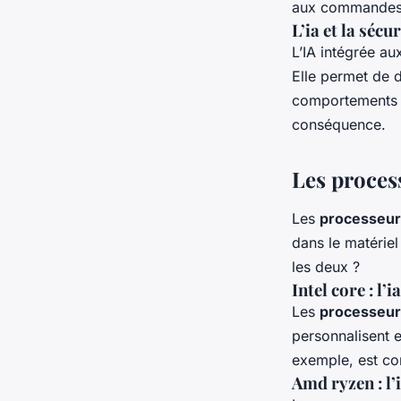
aux commandes de
L’ia et la séc
L’IA intégrée a
Elle permet de d
comportements s
conséquence.
Les process
Les
processeurs
dans le matériel
les deux ?
Intel core : l
Les
processeurs
personnalisent e
exemple, est co
Amd ryzen : l