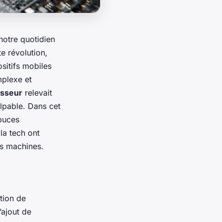
notre quotidien
e révolution,
sitifs mobiles
mplexe et
sseur
relevait
alpable. Dans cet
 puces
la tech ont
os machines.
tion de
’ajout de