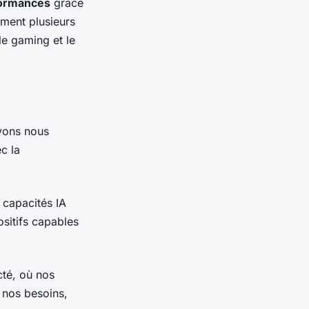
ormances
grâce
ément plusieurs
le gaming et le
uvons nous
c la
 capacités IA
ositifs capables
cté, où nos
 nos besoins,