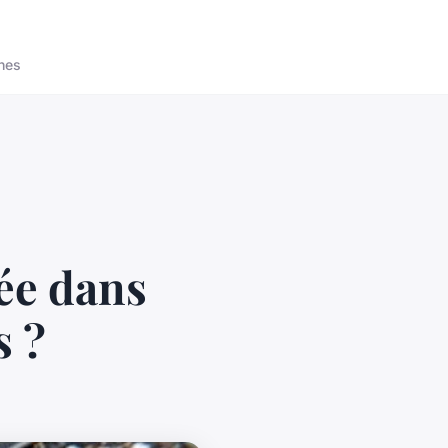
nes
ée dans
s ?