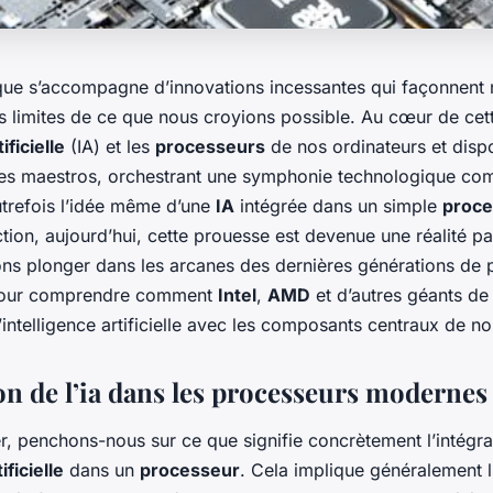
que s’accompagne d’innovations incessantes qui façonnent 
s limites de ce que nous croyions possible. Au cœur de cett
ificielle
(IA) et les
processeurs
de nos ordinateurs et dispo
bles maestros, orchestrant une symphonie technologique co
utrefois l’idée même d’une
IA
intégrée dans un simple
proce
ction, aujourd’hui, cette prouesse est devenue une réalité p
lons plonger dans les arcanes des dernières générations de
pour comprendre comment
Intel
,
AMD
et d’autres géants de 
l’intelligence artificielle avec les composants centraux de n
on de l’ia dans les processeurs modernes
 penchons-nous sur ce que signifie concrètement l’intégra
ificielle
dans un
processeur
. Cela implique généralement l