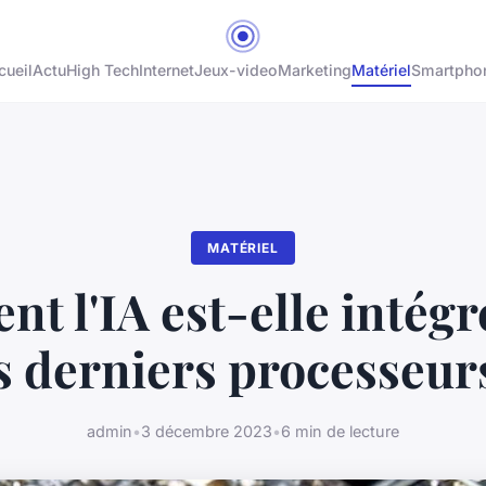
cueil
Actu
High Tech
Internet
Jeux-video
Marketing
Matériel
Smartpho
MATÉRIEL
t l'IA est-elle intégr
s derniers processeur
admin
•
3 décembre 2023
•
6 min de lecture