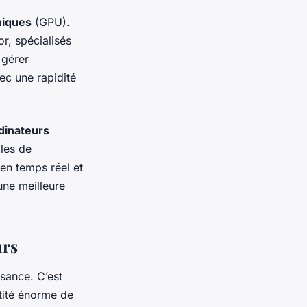
hiques
(GPU).
r, spécialisés
 gérer
vec une rapidité
dinateurs
les de
 en temps réel et
ne meilleure
urs
sance. C’est
ntité énorme de